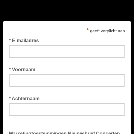
*
geeft verplicht aan
* E-mailadres
Uw e-mailadres
* Voornaam
Voornaam
* Achternaam
Achternaam
Marketingtoestemmingen Nieuwsbrief Concerten